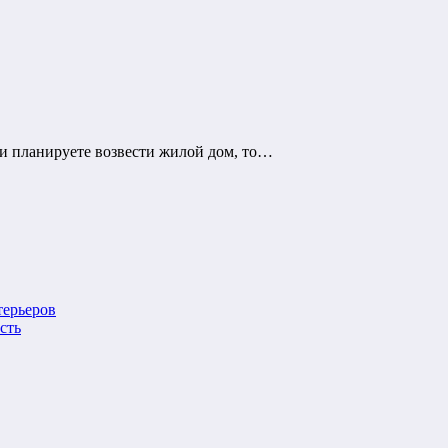
 и планируете возвести жилой дом, то…
терьеров
сть