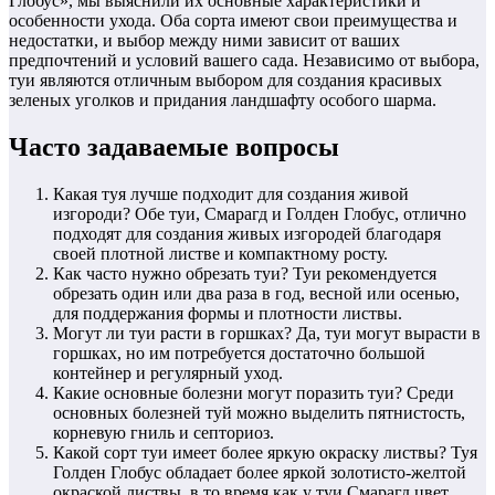
Глобус», мы выяснили их основные характеристики и
особенности ухода. Оба сорта имеют свои преимущества и
недостатки, и выбор между ними зависит от ваших
предпочтений и условий вашего сада. Независимо от выбора,
туи являются отличным выбором для создания красивых
зеленых уголков и придания ландшафту особого шарма.
Часто задаваемые вопросы
Какая туя лучше подходит для создания живой
изгороди? Обе туи, Смарагд и Голден Глобус, отлично
подходят для создания живых изгородей благодаря
своей плотной листве и компактному росту.
Как часто нужно обрезать туи? Туи рекомендуется
обрезать один или два раза в год, весной или осенью,
для поддержания формы и плотности листвы.
Могут ли туи расти в горшках? Да, туи могут вырасти в
горшках, но им потребуется достаточно большой
контейнер и регулярный уход.
Какие основные болезни могут поразить туи? Среди
основных болезней туй можно выделить пятнистость,
корневую гниль и септориоз.
Какой сорт туи имеет более яркую окраску листвы? Туя
Голден Глобус обладает более яркой золотисто-желтой
окраской листвы, в то время как у туи Смарагд цвет