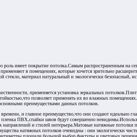
ую роль имеет покрытие потолка.Самым распространенным на с
применяют в помещениях, которые хочется зрительно расширить,
й стекло, материал натуральный и экологически безопасный, исп
ественности, применяется установка зеркальных потолков.Плит
стойкостью,что позволяет применять их во влажных помещениях
 основными преимуществами данных потолков.
 времени, и главное преимущество,что они создают идеально гл
ая пленка ПВХ,спайки швов будут совершенно невидимы.Использ
х направлений и стилей интерьера.Матовые натяжные потолки п
еимущества натяжных потолков очевидны : они экологически чи
антиметры площади,большой выбор фактуры и цветовых решений,