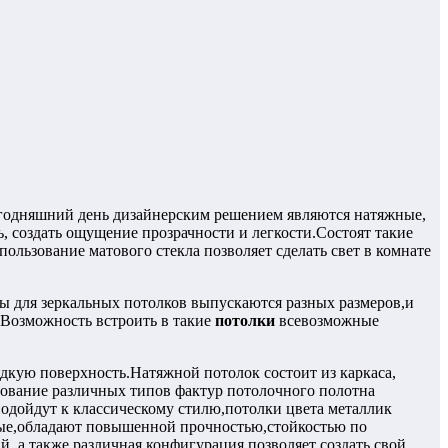
егодняшний день дизайнерским решением являются натяжные,
 создать ощущение прозрачности и легкости.Состоят такие
ользование матового стекла позволяет сделать свет в комнате
ы для зеркальных потолков выпускаются разных размеров,и
.Возможность встроить в такие
потолки
всевозможные
адкую поверхность.Натяжной потолок состоит из каркаса,
ование различных типов фактур потолочного полотна
одойдут к классическому стилю,потолки цвета металлик
стые,обладают повышенной прочностью,стойкостью по
 а также различная конфигурация позволяет создать свой