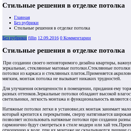
Стильные решения в отделке потолка
Главная
Без рубрики
Стильные решения в отделке потолка
Без рубрики
fillin
12.09.2016
0 Комментарии
Стильные решения в отделке потолка
При создании своего неповторимого дизайна квартиры, важн
зеркальные, стеклянные матовые потолки.Стеклянные потолки 
потолки из каркаса и стеклянных плиток.Применяется акрилово
мягким, монтаж потолка не вызывает никаких трудностей.
Для улучшения освещенности в помещении, придания ему торж
разных оттенков.Зеркальные потолки обладают высокой влаго
светильники, легкость монтажа и функциональность являются
Натяжные потолки легки в установке,их монтаж занимает мало
который крепится к перекрытиям, сверху натягивается широк
позволяет использовать натяжные потолки при создании разны
гармонично будут смотреться в стиле модерн или хай тек.Пр
отношению к воде, при их монтаже не скрадываются лишние с