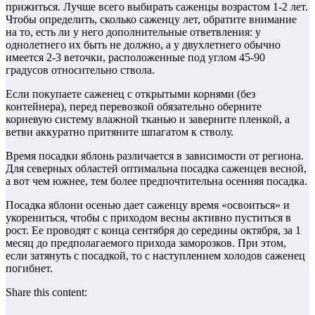
прижиться. Лучше всего выбирать саженцы возрастом 1-2 лет.
Чтобы определить, сколько саженцу лет, обратите внимание
на то, есть ли у него дополнительные ответвления: у
однолетнего их быть не должно, а у двухлетнего обычно
имеется 2-3 веточки, расположенные под углом 45-90
градусов относительно ствола.
Если покупаете саженец с открытыми корнями (без
контейнера), перед перевозкой обязательно оберните
корневую систему влажной тканью и заверните пленкой, а
ветви аккуратно притяните шпагатом к стволу.
Время посадки яблонь различается в зависимости от региона.
Для северных областей оптимальна посадка саженцев весной,
а вот чем южнее, тем более предпочтительна осенняя посадка.
Посадка яблони осенью дает саженцу время «освоиться» и
укорениться, чтобы с приходом весны активно пуститься в
рост. Ее проводят с конца сентября до середины октября, за 1
месяц до предполагаемого прихода заморозков. При этом,
если затянуть с посадкой, то с наступлением холодов саженец
погибнет.
Share this content: