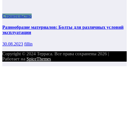
Строительство
Разнообразие материалов: Болты для различных условий
эксплуатации
30.08.2023
fillin
Copyright © 2024 Терраса. Все права сохранены 2026 |
Работает на
SpiceThemes